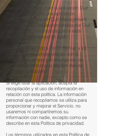
Duit Holdings, Inc. creó la aplicación Duit
Management como una aplicación
gratuita. La aplicación Duit Management
(la "Aplicación") es proporcionada por Duit
Holdings, Inc. sin costo alguno y está
diseñada para usarse tal cual.
Esta página se utiliza para informar a los
usuarios de nuestras políticas con la
recopilación, el uso y la divulgación de
información personal si alguien decide
utilizar la aplicación.
Si elige usar la aplicación, acepta la
recopilación y el uso de información en
relación con esta política. La información
personal que recopilamos se utiliza para
proporcionar y mejorar el Servicio. no
usaremos ni compartiremos su
información con nadie, excepto como se
describe en esta Política de privacidad.
Los términos utilizados en esta Política de